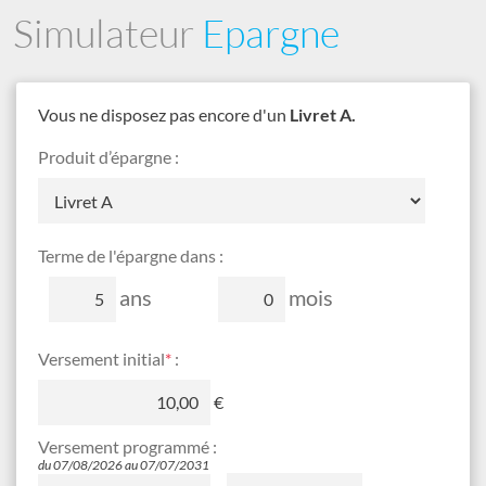
Simulateur
Epargne
Épargne
Vous ne disposez pas encore d'un
Livret A.
Produit d’épargne :
Terme
Terme de l'épargne dans :
de
l'épargne
an
s
mois
dans :
unité
minimale
en
Versement initial
*
:
1
Euros
mois
€
maximale
10 ans
en
Versement programmé
:
Euros
du 07/08/2026 au 07/07/2031
Périodicité