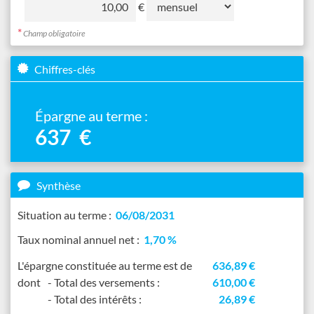
€
du
versement
*
Champ obligatoire
programmé
Chiffres-clés
Épargne au terme :
637
€
Synthèse
Situation au terme :
06/08/2031
Taux nominal annuel net :
1,70 %
L'épargne
constituée au terme est de
636,89
€
dont
- Total des versements :
610,00
€
- Total des intérêts
:
26,89
€